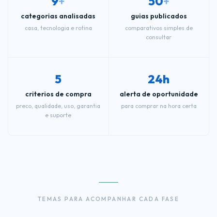
9
+
50
+
categorias analisadas
guias publicados
casa, tecnologia e rotina
comparativos simples de
consultar
5
24h
criterios de compra
alerta de oportunidade
preco, qualidade, uso, garantia
para comprar na hora certa
e suporte
TEMAS PARA ACOMPANHAR CADA FASE