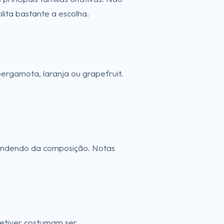
lita bastante a escolha.
ergamota, laranja ou grapefruit.
ependendo da composição. Notas
etiver costumam ser