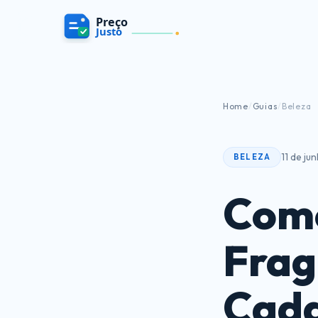
Home
/
Guias
/
Beleza
11 de j
BELEZA
Como
Frag
Cada