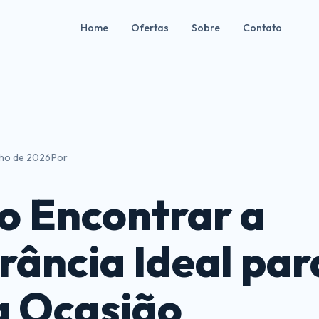
Home
Ofertas
Sobre
Contato
unho de 2026
·
Por
 Encontrar a
rância Ideal par
 Ocasião