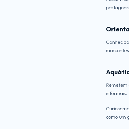
protagonis
Orienta
Conhecidos
marcantes 
Aquáti
Remetem à
informais.
Curiosamen
como um g