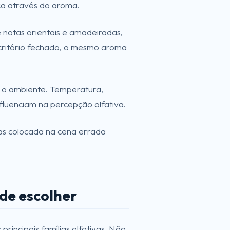
ça através do aroma.
 notas orientais e amadeiradas,
critório fechado, o mesmo aroma
om o ambiente. Temperatura,
fluenciam na percepção olfativa.
mas colocada na cena errada
 de escolher
principais famílias olfativas. Não