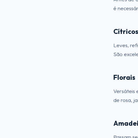
é necessár
Cítrico
Leves, ref
São excele
Florais
Versáteis 
de rosa, j
Amadei
Passam se