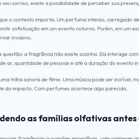
seu sorriso, existe a possibilidade de perceber sua presen
 que o contexto importa. Um perfume intenso, carregado de
mitir sofisticação em um evento noturno. Porém, em um es
rnar invasivo.
a questão: a fragrância não existe sozinha. Ela interage c
 de ar, quantidade de pessoas e até a duração do evento in
ma trilha sonora de filme. Uma música pode ser incrível, 
te do impacto. Com perfumes acontece algo parecido.
dendo as famílias olfativas antes
ssociar fragrâncias a ocasiões específicas, vale conhecer as 