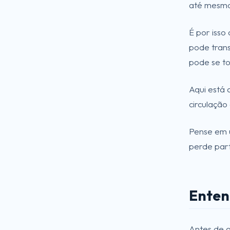
até mesmo 
É por isso
pode trans
pode se to
Aqui está 
circulação
Pense em u
perde par
Enten
Antes de a