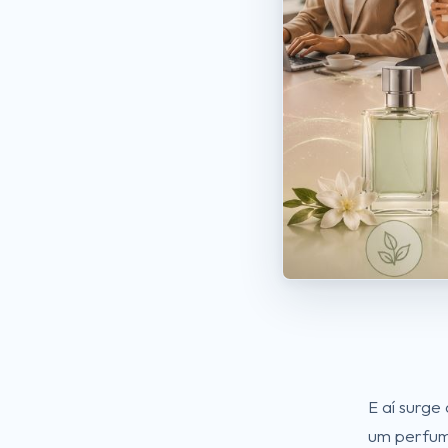
E aí surge
um perfum