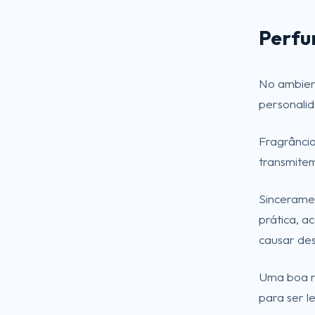
Perfu
No ambient
personalid
Fragrância
transmitem
Sincerame
prática, a
causar des
Uma boa r
para ser 